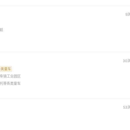
9
延
30
各类童车
阜镇工业园区
托等各类童车
53