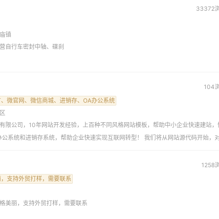
33372
庙镇
营自行车密封中轴、碟刹
104
、微官网、微信商城、进销存、OA办公系统
区
有限公司，10年网站开发经验，上百种不同风格网站模板，帮助中小企业快速建站，
办公系统和进销存系统，帮助企业快速实现互联网转型！ 我们将从网站源代码开始，
系统的页面优化，最大限度提升搜索引擎对网站的收录数量，让网站访问从无到有，
、网站优化、到网站推广一站式服务，将目标客户推送到您的眼前，因为是客户主动搜
1258
，而且网站优化的维护成本相对更低，通过关键词扩展可以获取更多流量，一旦关键
丽，支持外贸打样，需要联系
长期的。 希望通过我们的合作，帮助您的企业搭建网络营销系统，实现企业知名度的
客户，快速提升企业效益！ 电话：18031828222（同微信） 地址：石家庄开发区
格美丽，支持外贸打样，需要联系